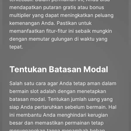
mendapatkan putaran gratis atau bonus
multiplier yang dapat meningkatkan peluang
kemenangan Anda. Pastikan untuk
memanfaatkan fitur-fitur ini sebaik mungkin
dengan memutar gulungan di waktu yang
tepat.
Tentukan Batasan Modal
Salah satu cara agar Anda tetap aman dalam
bermain slot adalah dengan menetapkan
batasan modal. Tentukan jumlah uang yang
siap Anda pertaruhkan sebelum bermain. Hal
ini membantu Anda menghindari kerugian
besar dan memastikan permainan tetap
menyenangkan tanpa menambah beban