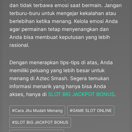
dan tidak terbawa emosi saat bermain. Jangan
terburu-buru untuk mengejar kekalahan atau
berlebihan ketika menang. Kelola emosi Anda
agar permainan tetap menyenangkan dan
Anda bisa membuat keputusan yang lebih
rasional.
Dengan menerapkan tips-tips di atas, Anda
memiliki peluang yang lebih besar untuk
menang di Aztec Smash. Segera temukan
informasi menarik yang hanya bisa Anda
akses, hanya di
SLOT BIG JACKPOT BONUS
.
Post
#
Cara Jitu Mudah Menang
#
GAME SLOT ONLINE
Tags:
#
SLOT BIG JACKPOT BONUS