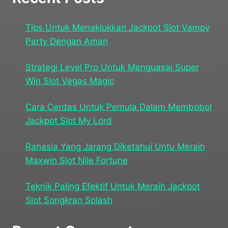
Tips Untuk Menaklukkan Jackpot Slot Vampy
Party Dengan Aman
Strategi Level Pro Untuk Menguasai Super
Win Slot Vegas Magic
Cara Cerdas Untuk Pemula Dalam Membobol
Jackpot Slot My Lord
Rahasia Yang Jarang Diketahui Untu Meraih
Maxwin Slot Nile Fortune
Teknik Paling Efektif Untuk Meraih Jackpot
Slot Songkran Splash