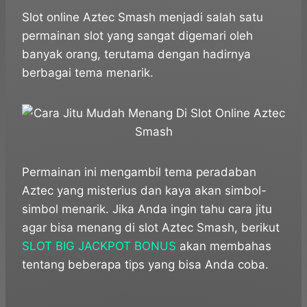
h
a
e
e
k
i
a
c
s
l
y
n
Slot online Aztec Smash menjadi salah satu
t
e
s
e
p
e
permainan slot yang sangat digemari oleh
s
b
e
g
e
banyak orang, terutama dengan hadirnya
A
o
n
r
berbagai tema menarik.
p
o
g
a
p
k
e
m
r
Permainan ini mengambil tema peradaban
Aztec yang misterius dan kaya akan simbol-
simbol menarik. Jika Anda ingin tahu cara jitu
agar bisa menang di slot Aztec Smash, berikut
SLOT BIG JACKPOT BONUS
akan membahas
tentang beberapa tips yang bisa Anda coba.