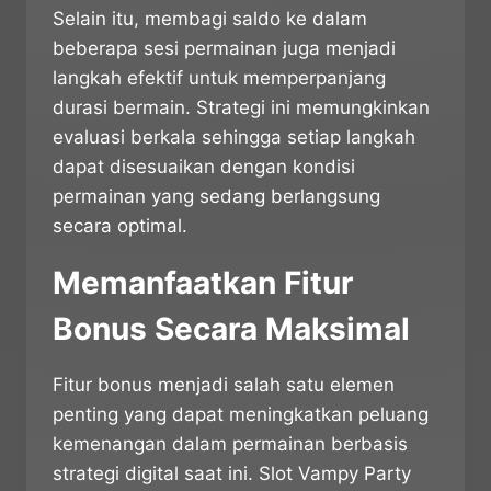
Selain itu, membagi saldo ke dalam
beberapa sesi permainan juga menjadi
langkah efektif untuk memperpanjang
durasi bermain. Strategi ini memungkinkan
evaluasi berkala sehingga setiap langkah
dapat disesuaikan dengan kondisi
permainan yang sedang berlangsung
secara optimal.
Memanfaatkan Fitur
Bonus Secara Maksimal
Fitur bonus menjadi salah satu elemen
penting yang dapat meningkatkan peluang
kemenangan dalam permainan berbasis
strategi digital saat ini. Slot Vampy Party