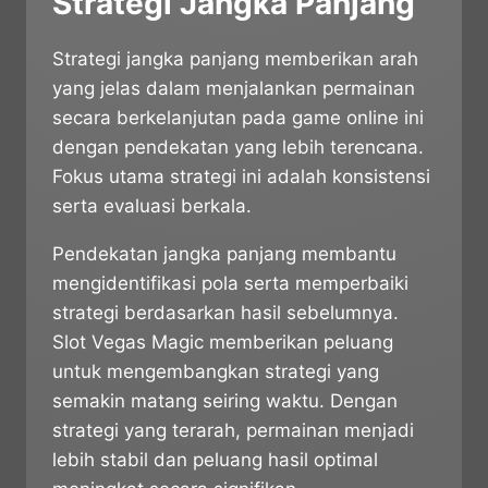
Strategi Jangka Panjang
Strategi jangka panjang memberikan arah
yang jelas dalam menjalankan permainan
secara berkelanjutan pada game online ini
dengan pendekatan yang lebih terencana.
Fokus utama strategi ini adalah konsistensi
serta evaluasi berkala.
Pendekatan jangka panjang membantu
mengidentifikasi pola serta memperbaiki
strategi berdasarkan hasil sebelumnya.
Slot Vegas Magic memberikan peluang
untuk mengembangkan strategi yang
semakin matang seiring waktu. Dengan
strategi yang terarah, permainan menjadi
lebih stabil dan peluang hasil optimal