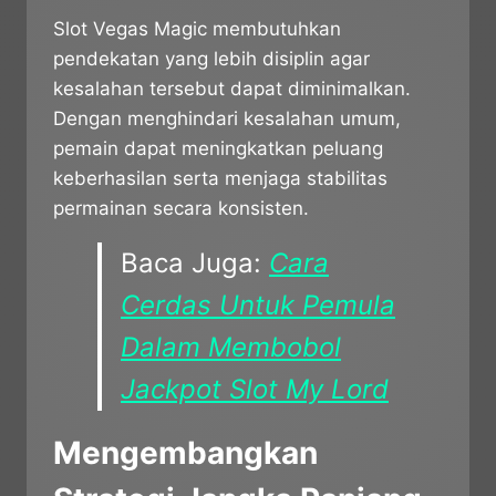
Slot Vegas Magic membutuhkan
pendekatan yang lebih disiplin agar
kesalahan tersebut dapat diminimalkan.
Dengan menghindari kesalahan umum,
pemain dapat meningkatkan peluang
keberhasilan serta menjaga stabilitas
permainan secara konsisten.
Baca Juga:
Cara
Cerdas Untuk Pemula
Dalam Membobol
Jackpot Slot My Lord
Mengembangkan