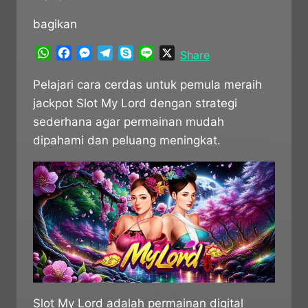
bagikan
WhatsApp
Facebook
Messenger
Telegram
Skype
Line
X
Share
Pelajari cara cerdas untuk pemula meraih
jackpot Slot My Lord dengan strategi
sederhana agar permainan mudah
dipahami dan peluang meningkat.
Slot My Lord adalah permainan digital