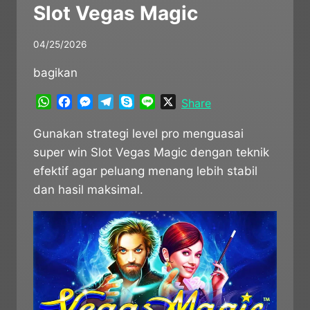
Slot Vegas Magic
04/25/2026
bagikan
WhatsApp
Facebook
Messenger
Telegram
Skype
Line
X
Share
Gunakan strategi level pro menguasai
super win Slot Vegas Magic dengan teknik
efektif agar peluang menang lebih stabil
dan hasil maksimal.