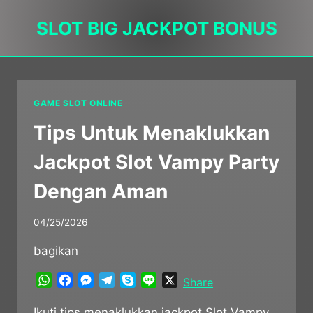
Skip
SLOT BIG JACKPOT BONUS
to
content
GAME SLOT ONLINE
Tips Untuk Menaklukkan
Jackpot Slot Vampy Party
Dengan Aman
04/25/2026
bagikan
WhatsApp
Facebook
Messenger
Telegram
Skype
Line
X
Share
Ikuti tips menaklukkan jackpot Slot Vampy