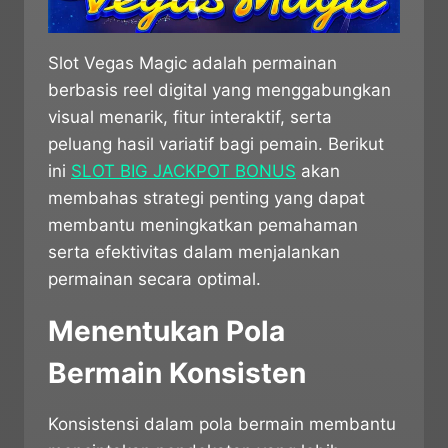
Slot Vegas Magic adalah permainan
berbasis reel digital yang menggabungkan
visual menarik, fitur interaktif, serta
peluang hasil variatif bagi pemain. Berikut
ini
SLOT BIG JACKPOT BONUS
akan
membahas strategi penting yang dapat
membantu meningkatkan pemahaman
serta efektivitas dalam menjalankan
permainan secara optimal.
Menentukan Pola
Bermain Konsisten
Konsistensi dalam pola bermain membantu