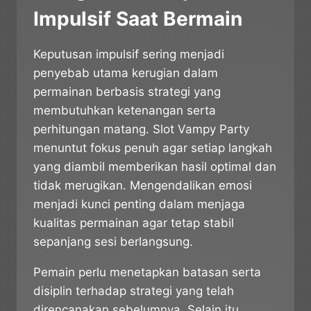
Impulsif Saat Bermain
Keputusan impulsif sering menjadi
penyebab utama kerugian dalam
permainan berbasis strategi yang
membutuhkan ketenangan serta
perhitungan matang. Slot Vampy Party
menuntut fokus penuh agar setiap langkah
yang diambil memberikan hasil optimal dan
tidak merugikan. Mengendalikan emosi
menjadi kunci penting dalam menjaga
kualitas permainan agar tetap stabil
sepanjang sesi berlangsung.
Pemain perlu menetapkan batasan serta
disiplin terhadap strategi yang telah
direncanakan sebelumnya. Selain itu,