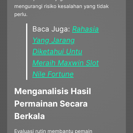
mengurangi risiko kesalahan yang tidak
perlu.
Baca Juga:
Rahasia
Yang Jarang
Diketahui Untu
Meraih Maxwin Slot
Nile Fortune
Menganalisis Hasil
Permainan Secara
Berkala
Evaluasi rutin membantu pemain