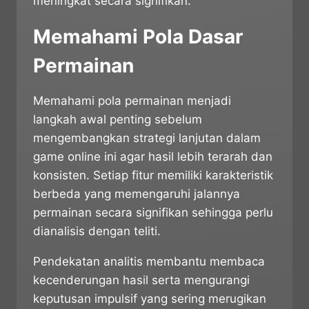
meningkat secara signifikan.
Memahami Pola Dasar
Permainan
Memahami pola permainan menjadi
langkah awal penting sebelum
mengembangkan strategi lanjutan dalam
game online ini agar hasil lebih terarah dan
konsisten. Setiap fitur memiliki karakteristik
berbeda yang memengaruhi jalannya
permainan secara signifikan sehingga perlu
dianalisis dengan teliti.
Pendekatan analitis membantu membaca
kecenderungan hasil serta mengurangi
keputusan impulsif yang sering merugikan