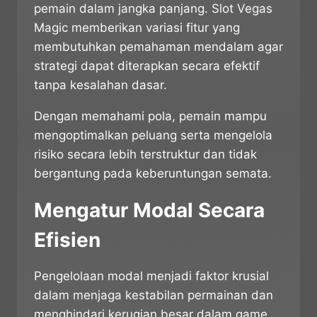
pemain dalam jangka panjang. Slot Vegas
Magic memberikan variasi fitur yang
membutuhkan pemahaman mendalam agar
strategi dapat diterapkan secara efektif
tanpa kesalahan dasar.
Dengan memahami pola, pemain mampu
mengoptimalkan peluang serta mengelola
risiko secara lebih terstruktur dan tidak
bergantung pada keberuntungan semata.
Mengatur Modal Secara
Efisien
Pengelolaan modal menjadi faktor krusial
dalam menjaga kestabilan permainan dan
menghindari kerugian besar dalam game