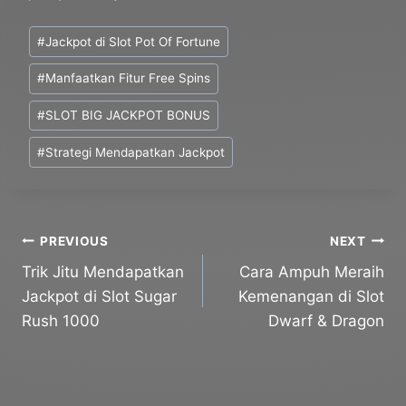
Post
#
Jackpot di Slot Pot Of Fortune
Tags:
#
Manfaatkan Fitur Free Spins
#
SLOT BIG JACKPOT BONUS
#
Strategi Mendapatkan Jackpot
Post
PREVIOUS
NEXT
Trik Jitu Mendapatkan
Cara Ampuh Meraih
navigation
Jackpot di Slot Sugar
Kemenangan di Slot
Rush 1000
Dwarf & Dragon