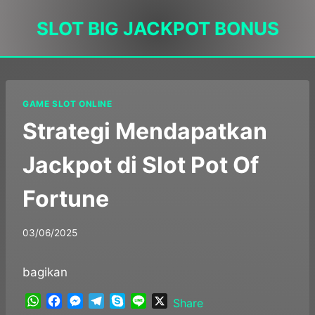
Skip
SLOT BIG JACKPOT BONUS
to
content
GAME SLOT ONLINE
Strategi Mendapatkan
Jackpot di Slot Pot Of
Fortune
03/06/2025
bagikan
W
F
M
T
S
L
X
Share