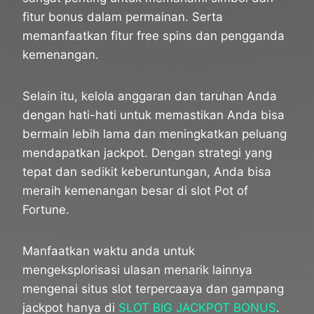
fitur bonus dalam permainan. Serta
memanfaatkan fitur free spins dan pengganda
kemenangan.
Selain itu, kelola anggaran dan taruhan Anda
dengan hati-hati untuk memastikan Anda bisa
bermain lebih lama dan meningkatkan peluang
mendapatkan jackpot. Dengan strategi yang
tepat dan sedikit keberuntungan, Anda bisa
meraih kemenangan besar di slot Pot of
Fortune.
Manfaatkan waktu anda untuk
mengeksplorisasi ulasan menarik lainnya
mengenai situs slot terpercaaya dan gampang
jackpot hanya di
SLOT BIG JACKPOT BONUS
.