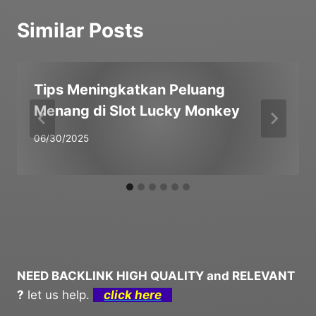
Similar Posts
Tips Meningkatkan Peluang
Menang di Slot Lucky Monkey
06/30/2025
NEED BACKLINK HIGH QUALITY and RELEVANT
?
let us help.
click here