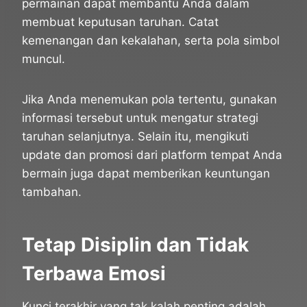
permainan dapat membantu Anda dalam
membuat keputusan taruhan. Catat
kemenangan dan kekalahan, serta pola simbol
muncul.
Jika Anda menemukan pola tertentu, gunakan
informasi tersebut untuk mengatur strategi
taruhan selanjutnya. Selain itu, mengikuti
update dan promosi dari platform tempat Anda
bermain juga dapat memberikan keuntungan
tambahan.
Tetap Disiplin dan Tidak
Terbawa Emosi
Kunci terakhir yang tak kalah penting adalah