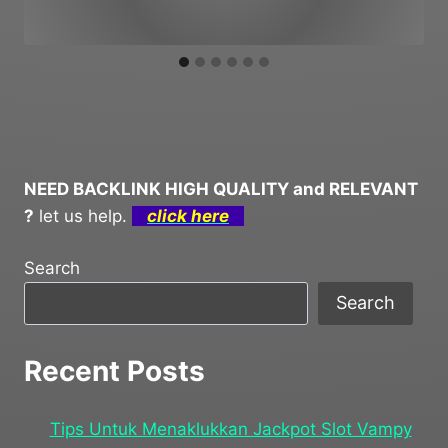
NEED BACKLINK HIGH QUALITY and RELEVANT
?
let us help.
click here
Search
Search
Recent Posts
Tips Untuk Menaklukkan Jackpot Slot Vampy