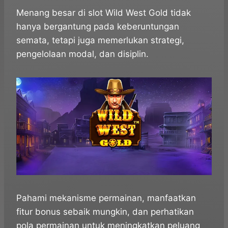
h
a
e
e
k
i
a
c
s
l
y
n
Menang besar di slot Wild West Gold tidak
t
e
s
e
p
e
hanya bergantung pada keberuntungan
s
b
e
g
e
semata, tetapi juga memerlukan strategi,
A
o
n
r
pengelolaan modal, dan disiplin.
p
o
g
a
p
k
e
m
r
Pahami mekanisme permainan, manfaatkan
fitur bonus sebaik mungkin, dan perhatikan
pola permainan untuk meningkatkan peluang