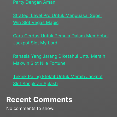
Party Dengan Aman
Strategi Level Pro Untuk Menguasai Super
Win Slot Vegas Magic
Cara Cerdas Untuk Pemula Dalam Membobol
Jackpot Slot My Lord
Rahasia Yang Jarang Diketahui Untu Meraih
Maxwin Slot Nile Fortune
Teknik Paling Efektif Untuk Meraih Jackpot
Slot Songkran Splash
Recent Comments
No comments to show.