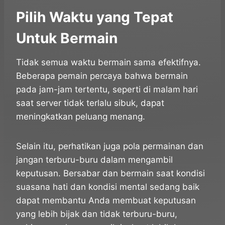
Pilih Waktu yang Tepat
Untuk Bermain
Tidak semua waktu bermain sama efektifnya.
Beberapa pemain percaya bahwa bermain
pada jam-jam tertentu, seperti di malam hari
saat server tidak terlalu sibuk, dapat
meningkatkan peluang menang.
Selain itu, perhatikan juga pola permainan dan
jangan terburu-buru dalam mengambil
keputusan. Bersabar dan bermain saat kondisi
suasana hati dan kondisi mental sedang baik
dapat membantu Anda membuat keputusan
yang lebih bijak dan tidak terburu-buru,