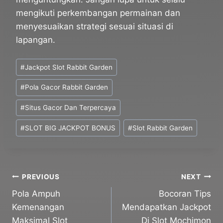
mengikuti perkembangan permainan dan
menyesuaikan strategi sesuai situasi di
lapangan.
Post
#
Jackpot Slot Rabbit Garden
Tags:
#
Pola Gacor Rabbit Garden
#
Situs Gacor Dan Terpercaya
#
SLOT BIG JACKPOT BONUS
#
Slot Rabbit Garden
Post
PREVIOUS
NEXT
Pola Ampuh
Bocoran Tips
navigation
Kemenangan
Mendapatkan Jackpot
Maksimal Slot
Di Slot Mochimon