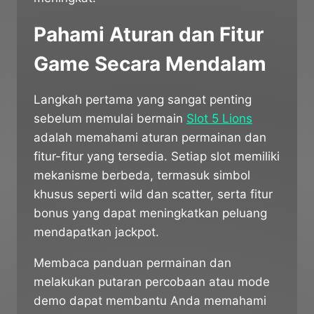
Pahami Aturan dan Fitur
Game Secara Mendalam
Langkah pertama yang sangat penting
sebelum memulai bermain
Slot 5 Lions
adalah memahami aturan permainan dan
fitur-fitur yang tersedia. Setiap slot memiliki
mekanisme berbeda, termasuk simbol
khusus seperti wild dan scatter, serta fitur
bonus yang dapat meningkatkan peluang
mendapatkan jackpot.
Membaca panduan permainan dan
melakukan putaran percobaan atau mode
demo dapat membantu Anda memahami