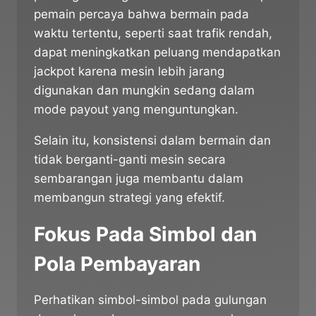
pemain percaya bahwa bermain pada
waktu tertentu, seperti saat trafik rendah,
dapat meningkatkan peluang mendapatkan
jackpot karena mesin lebih jarang
digunakan dan mungkin sedang dalam
mode payout yang menguntungkan.
Selain itu, konsistensi dalam bermain dan
tidak berganti-ganti mesin secara
sembarangan juga membantu dalam
membangun strategi yang efektif.
Fokus Pada Simbol dan
Pola Pembayaran
Perhatikan simbol-simbol pada gulungan