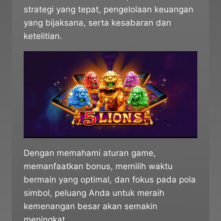
strategi yang tepat, pengelolaan keuangan
yang bijaksana, serta kesabaran dan
ketelitian.
Dengan memahami aturan game,
memanfaatkan bonus, memilih waktu
bermain yang optimal, dan fokus pada pola
simbol, peluang Anda untuk meraih
kemenangan besar akan semakin
meningkat.