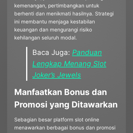
kemenangan, pertimbangkan untuk
berhenti dan menikmati hasilnya. Strategi
ini membantu menjaga kestabilan
keuangan dan mengurangi risiko
kehilangan seluruh modal.
Baca Juga:
Panduan
Lengkap Menang Slot
Joker’s Jewels
Manfaatkan Bonus dan
Promosi yang Ditawarkan
Sebagian besar platform slot online
menawarkan berbagai bonus dan promosi