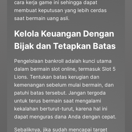
cara kerja game ini sehingga dapat
membuat keputusan yang lebih cerdas
saat bermain uang asli.
Kelola Keuangan Dengan
Bijak dan Tetapkan Batas
Pengelolaan bankroll adalah kunci utama
dalam bermain slot online, termasuk Slot 5
Lions. Tentukan batas kerugian dan
kemenangan sebelum mulai bermain, dan
patuhi batas tersebut. Jangan tergoda
untuk terus bermain saat mengalami
kekalahan berturut-turut, karena hal ini
dapat menguras dana Anda dengan cepat.
Sebaliknya, jika sudah mencapai target