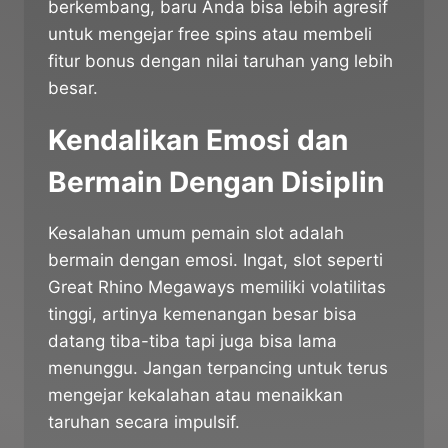
berkembang, baru Anda bisa lebih agresif
untuk mengejar free spins atau membeli
fitur bonus dengan nilai taruhan yang lebih
besar.
Kendalikan Emosi dan
Bermain Dengan Disiplin
Kesalahan umum pemain slot adalah
bermain dengan emosi. Ingat, slot seperti
Great Rhino Megaways memiliki volatilitas
tinggi, artinya kemenangan besar bisa
datang tiba-tiba tapi juga bisa lama
menunggu. Jangan terpancing untuk terus
mengejar kekalahan atau menaikkan
taruhan secara impulsif.