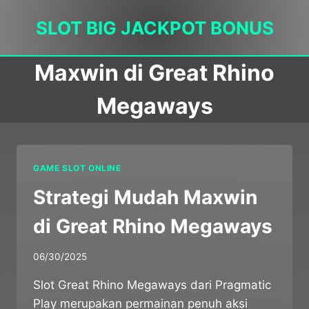
Skip
SLOT BIG JACKPOT BONUS
to
content
Maxwin di Great Rhino
Megaways
GAME SLOT ONLINE
Strategi Mudah Maxwin
di Great Rhino Megaways
06/30/2025
Slot Great Rhino Megaways dari Pragmatic
Play merupakan permainan penuh aksi