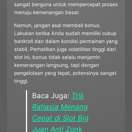
sangat berguna untuk mempercepat proses
menuju kemenangan besar.
Namun, jangan asal membeli bonus.
Lakukan ketika Anda sudah memiliki cukup
bankroll dan dalam kondisi permainan yang
stabil. Perhatikan juga volatilitas tinggi dari
slot ini, bonus tidak selalu menjamin
kemenangan langsung, tapi dengan
pengelolaan yang tepat, potensinya sangat
tinggi.
Baca Juga:
Trik
Rahasia Menang
Cepat di Slot Big
Juan Anti Zonk