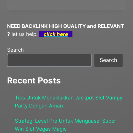
NEED BACKLINK HIGH QUALITY and RELEVANT
?
let us help.
click here
Search
Search
Recent Posts
Tips Untuk Menaklukkan Jackpot Slot Vampy
Party Dengan Aman
Strategi Level Pro Untuk Menguasai Super
Win Slot Vegas Magic