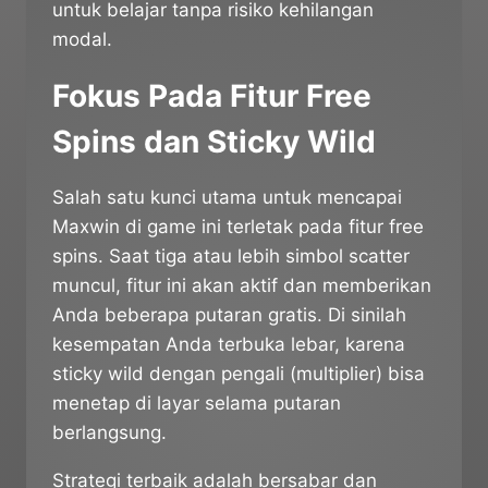
untuk belajar tanpa risiko kehilangan
modal.
Fokus Pada Fitur Free
Spins dan Sticky Wild
Salah satu kunci utama untuk mencapai
Maxwin di game ini terletak pada fitur free
spins. Saat tiga atau lebih simbol scatter
muncul, fitur ini akan aktif dan memberikan
Anda beberapa putaran gratis. Di sinilah
kesempatan Anda terbuka lebar, karena
sticky wild dengan pengali (multiplier) bisa
menetap di layar selama putaran
berlangsung.
Strategi terbaik adalah bersabar dan