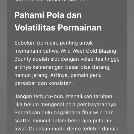
Pahami Pola dan
Volatilitas Permainan
Sebelum bermain, penting untuk
memahami bahwa Wild West Gold Blazing
Bounty adalah slot dengan volatilitas tinggi,
artinya kemenangan besar bisa datang,
namun jarang. Artinya, pemain perlu
bersabar dan konsisten.
Jangan terburu-buru menaikkan taruhan
jika belum mengenal pola pembayarannya.
Perhatikan dulu bagaimana fitur wild dan
scatter muncul dalam beberapa putaran
awal. Gunakan mode demo terlebih dahulu