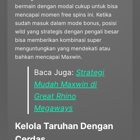
bermain dengan modal cukup untuk bisa
mencapai momen free spins ini. Ketika
sudah masuk dalam mode bonus, posisi
wild yang strategis dengan pengali besar
bisa memberikan kombinasi super
menguntungkan yang mendekati atau
bahkan mencapai Maxwin.
Baca Juga:
Strategi
Mudah Maxwin di
Great Rhino
Megaways
Kelola Taruhan Dengan
Cerdas