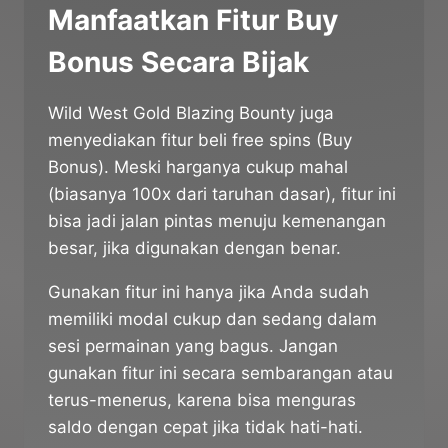
Manfaatkan Fitur Buy
Bonus Secara Bijak
Wild West Gold Blazing Bounty juga
menyediakan fitur beli free spins (Buy
Bonus). Meski harganya cukup mahal
(biasanya 100x dari taruhan dasar), fitur ini
bisa jadi jalan pintas menuju kemenangan
besar, jika digunakan dengan benar.
Gunakan fitur ini hanya jika Anda sudah
memiliki modal cukup dan sedang dalam
sesi permainan yang bagus. Jangan
gunakan fitur ini secara sembarangan atau
terus-menerus, karena bisa menguras
saldo dengan cepat jika tidak hati-hati.