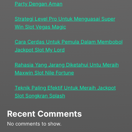
Party Dengan Aman
Strategi Level Pro Untuk Menguasai Super
Win Slot Vegas Magic
Cara Cerdas Untuk Pemula Dalam Membobol
Jackpot Slot My Lord
Rahasia Yang Jarang Diketahui Untu Meraih
Maxwin Slot Nile Fortune
Teknik Paling Efektif Untuk Meraih Jackpot
Slot Songkran Splash
Recent Comments
No comments to show.