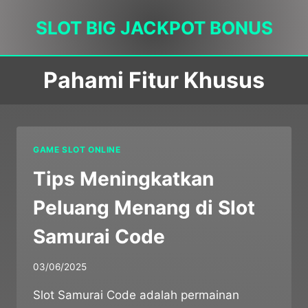
Skip
SLOT BIG JACKPOT BONUS
to
content
Pahami Fitur Khusus
GAME SLOT ONLINE
Tips Meningkatkan
Peluang Menang di Slot
Samurai Code
03/06/2025
Slot Samurai Code adalah permainan