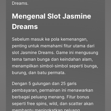
Dreams.
Mengenal Slot Jasmine
Dreams
Sebelum masuk ke pola kemenangan,
penting untuk memahami fitur utama dari
slot Jasmine Dreams. Game ini mengusung
tema taman bunga dan keindahan alam,
menampilkan simbol-simbol seperti bunga,
burung, dan batu permata.
Dengan 5 gulungan dan 25 garis
pembayaran, permainan ini menawarkan
berbagai peluang menang. Fitur bonus
seperti free spins, wild, dan scatter akan
membantu meningkatkan peluang