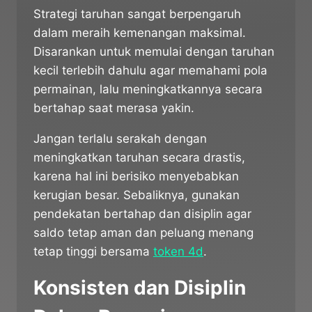
Strategi taruhan sangat berpengaruh
dalam meraih kemenangan maksimal.
Disarankan untuk memulai dengan taruhan
kecil terlebih dahulu agar memahami pola
permainan, lalu meningkatkannya secara
bertahap saat merasa yakin.
Jangan terlalu serakah dengan
meningkatkan taruhan secara drastis,
karena hal ini berisiko menyebabkan
kerugian besar. Sebaliknya, gunakan
pendekatan bertahap dan disiplin agar
saldo tetap aman dan peluang menang
tetap tinggi bersama
token 4d
.
Konsisten dan Disiplin