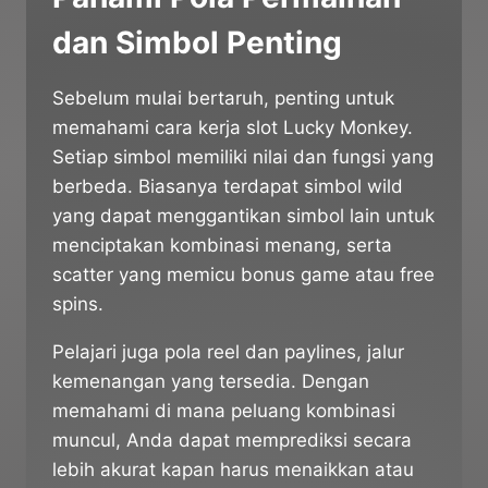
dan Simbol Penting
Sebelum mulai bertaruh, penting untuk
memahami cara kerja slot Lucky Monkey.
Setiap simbol memiliki nilai dan fungsi yang
berbeda. Biasanya terdapat simbol wild
yang dapat menggantikan simbol lain untuk
menciptakan kombinasi menang, serta
scatter yang memicu bonus game atau free
spins.
Pelajari juga pola reel dan paylines, jalur
kemenangan yang tersedia. Dengan
memahami di mana peluang kombinasi
muncul, Anda dapat memprediksi secara
lebih akurat kapan harus menaikkan atau