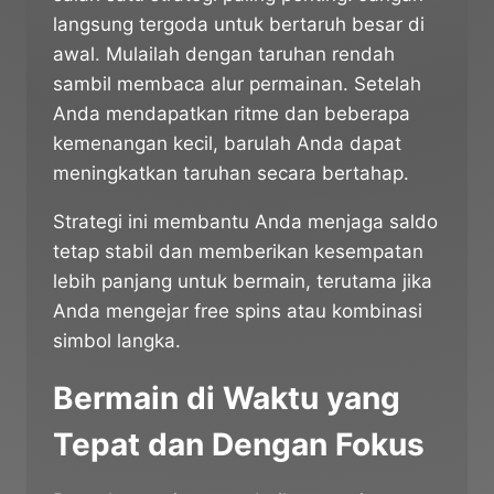
langsung tergoda untuk bertaruh besar di
awal. Mulailah dengan taruhan rendah
sambil membaca alur permainan. Setelah
Anda mendapatkan ritme dan beberapa
kemenangan kecil, barulah Anda dapat
meningkatkan taruhan secara bertahap.
Strategi ini membantu Anda menjaga saldo
tetap stabil dan memberikan kesempatan
lebih panjang untuk bermain, terutama jika
Anda mengejar free spins atau kombinasi
simbol langka.
Bermain di Waktu yang
Tepat dan Dengan Fokus