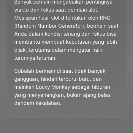
Banyak pemain mengabaikan pentingnya
waktu dan fokus saat bermain slot.
Meskipun hasil slot ditentukan oleh RNG
(Random Number Generator), bermain saat
Anda dalam kondisi tenang dan fokus bisa
membantu membuat keputusan yang lebih
bijak, terutama dalam mengatur naik-
turunnya taruhan.
Cobalah bermain di saat tidak banyak
gangguan, hindari terburu-buru, dan
mainkan Lucky Monkey sebagai hiburan
yang menyenangkan, bukan ajang balas
dendam kekalahan.