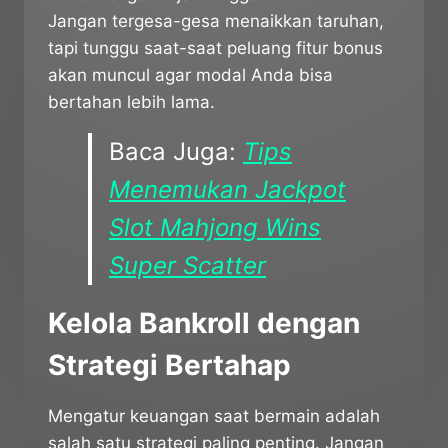
Jangan tergesa-gesa menaikkan taruhan,
tapi tunggu saat-saat peluang fitur bonus
akan muncul agar modal Anda bisa
bertahan lebih lama.
Baca Juga:
Tips
Menemukan Jackpot
Slot Mahjong Wins
Super Scatter
Kelola Bankroll dengan
Strategi Bertahap
Mengatur keuangan saat bermain adalah
salah satu strategi paling penting. Jangan