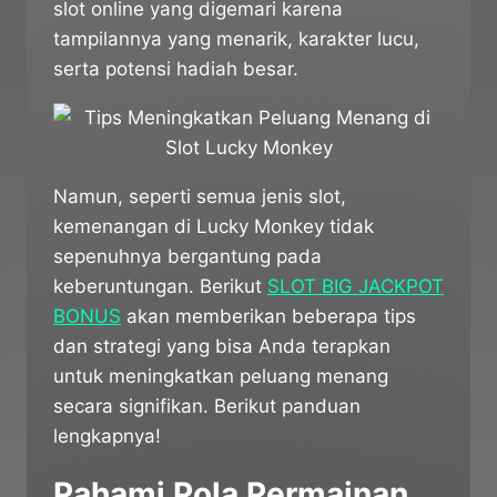
slot online yang digemari karena
tampilannya yang menarik, karakter lucu,
serta potensi hadiah besar.
Namun, seperti semua jenis slot,
kemenangan di Lucky Monkey tidak
sepenuhnya bergantung pada
keberuntungan. Berikut
SLOT BIG JACKPOT
BONUS
akan memberikan beberapa tips
dan strategi yang bisa Anda terapkan
untuk meningkatkan peluang menang
secara signifikan. Berikut panduan
lengkapnya!
Pahami Pola Permainan