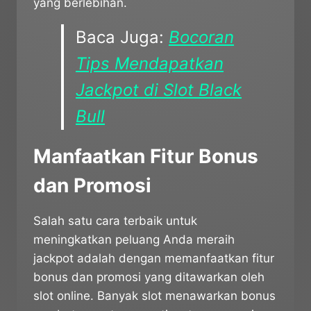
yang berlebihan.
Baca Juga:
Bocoran
Tips Mendapatkan
Jackpot di Slot Black
Bull
Manfaatkan Fitur Bonus
dan Promosi
Salah satu cara terbaik untuk
meningkatkan peluang Anda meraih
jackpot adalah dengan memanfaatkan fitur
bonus dan promosi yang ditawarkan oleh
slot online. Banyak slot menawarkan bonus