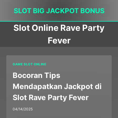
Skip
SLOT BIG JACKPOT BONUS
to
content
Slot Online Rave Party
Fever
GAME SLOT ONLINE
Bocoran Tips
Mendapatkan Jackpot di
Slot Rave Party Fever
04/14/2025