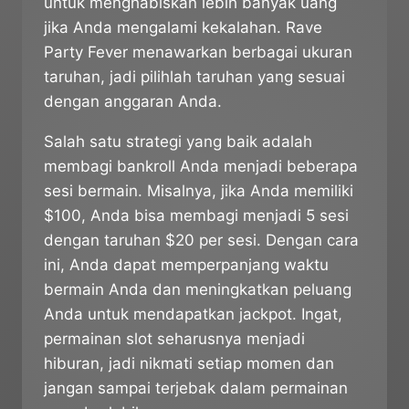
untuk menghabiskan lebih banyak uang
jika Anda mengalami kekalahan. Rave
Party Fever menawarkan berbagai ukuran
taruhan, jadi pilihlah taruhan yang sesuai
dengan anggaran Anda.
Salah satu strategi yang baik adalah
membagi bankroll Anda menjadi beberapa
sesi bermain. Misalnya, jika Anda memiliki
$100, Anda bisa membagi menjadi 5 sesi
dengan taruhan $20 per sesi. Dengan cara
ini, Anda dapat memperpanjang waktu
bermain Anda dan meningkatkan peluang
Anda untuk mendapatkan jackpot. Ingat,
permainan slot seharusnya menjadi
hiburan, jadi nikmati setiap momen dan
jangan sampai terjebak dalam permainan