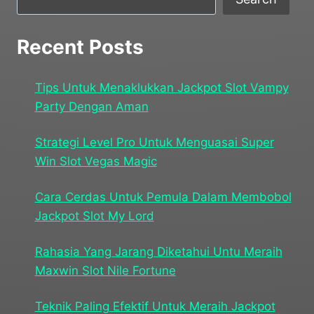
Recent Posts
Tips Untuk Menaklukkan Jackpot Slot Vampy
Party Dengan Aman
Strategi Level Pro Untuk Menguasai Super
Win Slot Vegas Magic
Cara Cerdas Untuk Pemula Dalam Membobol
Jackpot Slot My Lord
Rahasia Yang Jarang Diketahui Untu Meraih
Maxwin Slot Nile Fortune
Teknik Paling Efektif Untuk Meraih Jackpot