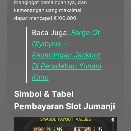
mengingat persaingannya, dan
kemenangan uang maksimal
dapat mencapai €100.800.
Baca Juga:
Forge Of
Olympus –
Keuntungan Jackpot
Di Peradaban Yunani
Kuno
Simbol & Tabel
Pembayaran Slot Jumanji