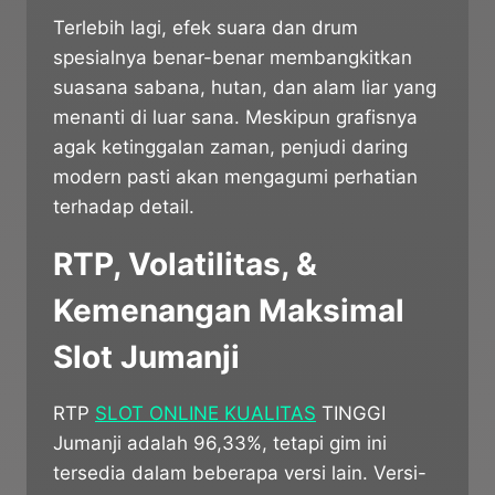
Terlebih lagi, efek suara dan drum
spesialnya benar-benar membangkitkan
suasana sabana, hutan, dan alam liar yang
menanti di luar sana. Meskipun grafisnya
agak ketinggalan zaman, penjudi daring
modern pasti akan mengagumi perhatian
terhadap detail.
RTP, Volatilitas, &
Kemenangan Maksimal
Slot Jumanji
RTP
SLOT ONLINE KUALITAS
TINGGI
Jumanji adalah 96,33%, tetapi gim ini
tersedia dalam beberapa versi lain. Versi-