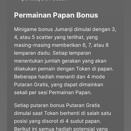
Permainan Papan Bonus
Minigame bonus Jumanji dimulai dengan 3,
4, atau 5 scatter yang terlihat, yang
masing-masing memberikan
6, 7, atau 8
lemparan dadu. Setiap lemparan
menentukan jumlah gerakan yang akan
dilakukan pemain dengan Token di papan.
Beberapa hadiah menanti dan 4 mode
Putaran Gratis
, yang dapat dimainkan
sekali per sesi Permainan Papan.
Setiap putaran bonus Putaran Gratis
dimulai saat Token berhenti di salah satu
posisi yang disorot di 4 sudut papan.
Berikut ini semua
hadiah potensial yang