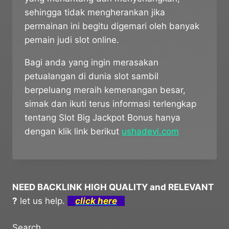
sehingga tidak mengherankan jika
permainan ini begitu digemari oleh banyak
pemain judi slot online.
Bagi anda yang ingin merasakan
petualangan di dunia slot sambil
berpeluang meraih kemenangan besar,
simak dan ikuti terus informasi terlengkap
tentang Slot Big Jackpot Bonus hanya
dengan klik link berikut
ushadevi.com
NEED BACKLINK HIGH QUALITY and RELEVANT
?
let us help.
click here
Search