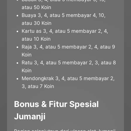
atau 50 Koin
Buaya 3, 4, atau 5 membayar 4, 10,
atau 30 Koin
Kartu as 3, 4, atau 5 membayar 2, 4,
atau 10 Koin
Raja 3, 4, atau 5 membayar 2, 4, atau 9
Koin
Ratu 3, 4, atau 5 membayar 2, 3, atau 8
Koin
Mendongkrak 3, 4, atau 5 membayar 2,
3, atau 7 Koin
Bonus & Fitur Spesial
Jumanji